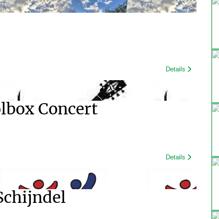
Details
olbox Concert
Details
chijndel