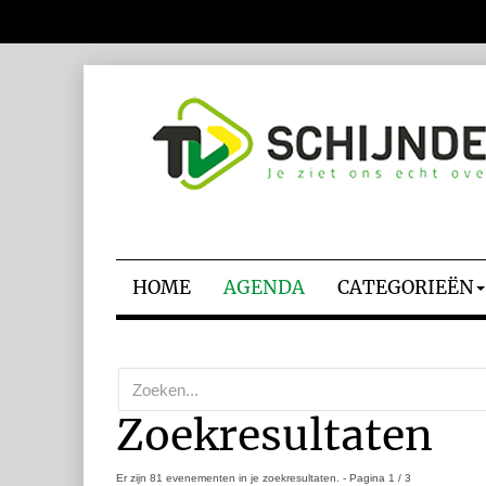
HOME
AGENDA
CATEGORIEËN
Zoeken...
Zoekresultaten
Er zijn 81 evenementen in je zoekresultaten.
- Pagina 1 / 3