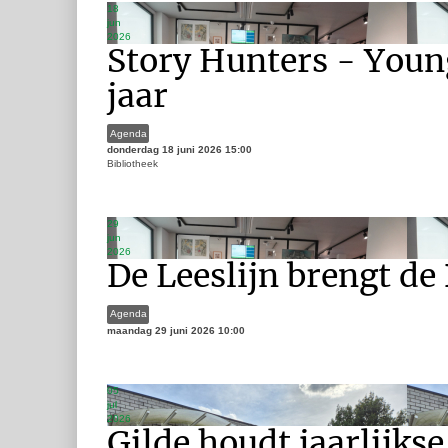
18
jun
2026
Story Hunters - Youn
jaar
Agenda
donderdag 18 juni 2026
15:00
Bibliotheek
29
jun
2026
De Leeslijn brengt de 
Agenda
maandag 29 juni 2026
10:00
05
jul
2026
Gilde houdt jaarlijks