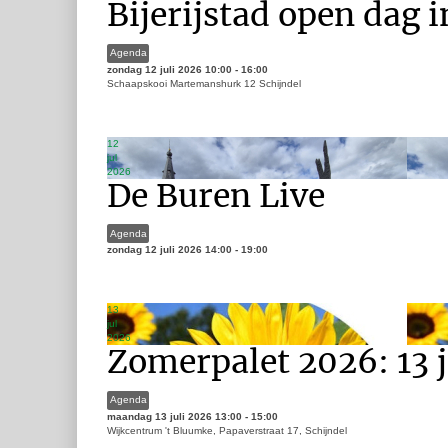
Bijerijstad open dag 
Agenda
zondag 12 juli 2026
10:00
-
16:00
Schaapskooi Martemanshurk 12 Schijndel
12
jul
2026
De Buren Live
Agenda
zondag 12 juli 2026
14:00
-
19:00
13
jul
2026
Zomerpalet 2026: 13 j
Agenda
maandag 13 juli 2026
13:00
-
15:00
Wijkcentrum 't Bluumke, Papaverstraat 17, Schijndel