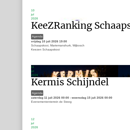
10
jul
2026
KeeZRanking Schaap
Agenda
vrijdag 10 juli 2026
19:00
Schaapskooi, Martemanshurk, Wijbosch
Keezen Schaapskooi
11
jul
2026
Kermis Schijndel
Agenda
zaterdag 11 juli 2026
00:00
-
woensdag 15 juli 2026
00:00
Evenemententerrein de Steeg
12
jul
2026