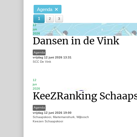
Agenda
1
2
3
12
jun
2026
Dansen in de Vink
Agenda
vrijdag 12 juni 2026
13:31
SCC De Vink
12
jun
2026
KeeZRanking Schaap
Agenda
vrijdag 12 juni 2026
19:00
Schaapskooi, Martemanshurk, Wijbosch
Keezen Schaapskooi