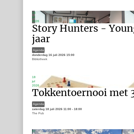
16
jul
2026
Story Hunters - Youn
jaar
Agenda
donderdag 16 juli 2026
15:00
Bibliotheek
18
jul
2026
Tokkentoernooi met 
Agenda
zaterdag 18 juli 2026
11:00
-
18:00
The Pub
07