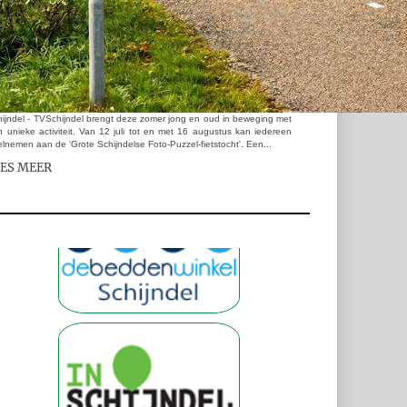
ijndel - TVSchijndel brengt deze zomer jong en oud in beweging met
 unieke activiteit. Van 12 juli tot en met 16 augustus kan iedereen
lnemen aan de 'Grote Schijndelse Foto-Puzzel-fietstocht'. Een...
EES MEER