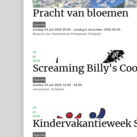
aug
2026
Pracht van bloemen
Agenda
zondag 19 juli 2026
00:00
-
zondag 6 december 2026
00:00
Museum Jan Heestershuis Pompstraat Schijndel
19
jul
2026
Screaming Billy's Co
Agenda
zondag 19 juli 2026
14:00
-
18:00
Jansenpark, Schijndel
20
jul
2026
Kindervakantieweek S
Agenda