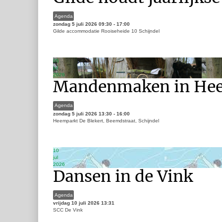
Agenda
zondag 5 juli 2026
09:30
-
17:00
Gilde accommodatie Rooiseheide 10 Schijndel
05
jul
2026
Mandenmaken in Hee
Agenda
zondag 5 juli 2026
13:30
-
16:00
Heemparkt De Blekert, Beemdstraat, Schijndel
10
jul
2026
Dansen in de Vink
Agenda
vrijdag 10 juli 2026
13:31
SCC De Vink