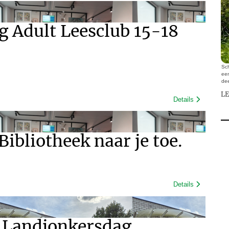
g Adult Leesclub 15-18
Sch
een
dee
L
Details
Bibliotheek naar je toe.
Details
e Landjonkersdag