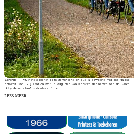
Schijndel - TVSchijndel brengt deze zomer jong en oud in beweging met een unieke
activiteit. Van 12 juli tot en met 16 augustus kan iedereen deelnemen aan de 'Grote
Schijndelse Foto-Puzzel-fietstocht'. Een...
LEES MEER