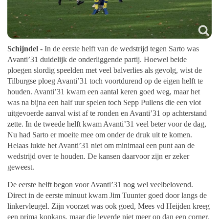
Schijndel -
In de eerste helft van de wedstrijd tegen Sarto was
Avanti’31 duidelijk de onderliggende partij. Hoewel beide
ploegen slordig speelden met veel balverlies als gevolg, wist de
Tilburgse ploeg Avanti’31 toch voortdurend op de eigen helft te
houden. Avanti’31 kwam een aantal keren goed weg, maar het
was na bijna een half uur spelen toch Sepp Pullens die een vlot
uitgevoerde aanval wist af te ronden en Avanti’31 op achterstand
zette. In de tweede helft kwam Avanti’31 veel beter voor de dag,
Nu had Sarto er moeite mee om onder de druk uit te komen.
Helaas lukte het Avanti’31 niet om minimaal een punt aan de
wedstrijd over te houden. De kansen daarvoor zijn er zeker
geweest.
De eerste helft begon voor Avanti’31 nog wel veelbelovend.
Direct in de eerste minuut kwam Jim Tuunter goed door langs de
linkervleugel. Zijn voorzet was ook goed, Mees vd Heijden kreeg
een prima kopkans, maar die leverde niet meer op dan een corner,