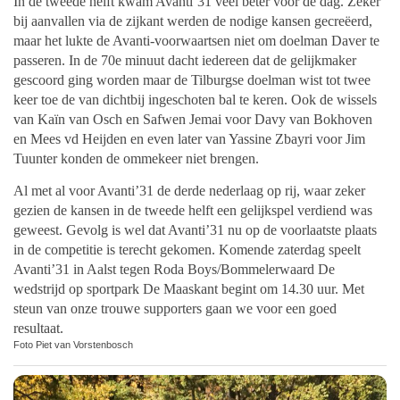
In de tweede helft kwam Avanti’31 veel beter voor de dag. Zeker
bij aanvallen via de zijkant werden de nodige kansen gecreëerd,
maar het lukte de Avanti-voorwaartsen niet om doelman Daver te
passeren. In de 70e minuut dacht iedereen dat de gelijkmaker
gescoord ging worden maar de Tilburgse doelman wist tot twee
keer toe de van dichtbij ingeschoten bal te keren. Ook de wissels
van Kaïn van Osch en Safwen Jemai voor Davy van Bokhoven
en Mees vd Heijden en even later van Yassine Zbayri voor Jim
Tuunter konden de ommekeer niet brengen.
Al met al voor Avanti’31 de derde nederlaag op rij, waar zeker
gezien de kansen in de tweede helft een gelijkspel verdiend was
geweest. Gevolg is wel dat Avanti’31 nu op de voorlaatste plaats
in de competitie is terecht gekomen. Komende zaterdag speelt
Avanti’31 in Aalst tegen Roda Boys/Bommelerwaard De
wedstrijd op sportpark De Maaskant begint om 14.30 uur. Met
steun van onze trouwe supporters gaan we voor een goed
resultaat.
Foto Piet van Vorstenbosch