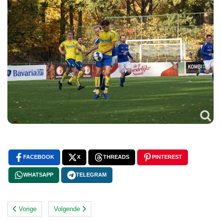
FACEBOOK
X
THREADS
PINTEREST
WHATSAPP
TELEGRAM
Vorige
Volgende