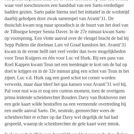
waar veel toeschouwers een handsbal van een Sarto-verdediger
hadden gezien. Sarto pakte hierna snel het initiatief in de wedstrijd
daarbij geholpen door zwak samenspel van Avanti’31. De
thuisclub kwam nog maar sporadisch in de buurt van het doel van
de Tilburgse keeper Senna Daver. In de 27e minuut kwam Sarto
op voorsprong. Een vlotte aanval over de vleugel bracht de bal bij
Sepp Pullens die doelman Lars vd Graaf kansloos liet. Avanti’31
kwam in de eerste helft niet veel verder dan twee mogelijkheden
voor Teun Kuijpers en één voor Luc vd Hurk. Bij een pass van
Roel Kappen kwam Teun net een teenlengte te kort om de bal op
doel te krijgen en in de 32e minuut ging een schot van Teun in het
zijnet. Luc v.d. Hurk zag een goed schot tot corner worden
verwerkt, maar daar bleef het qua kansen voor Avanti’31 wel bij.
Pal voor rust was er nog een curieus moment, toen de overigens
prima leidende scheidsrechter Bouders Davy van Bokhoven met
een gele kaart wilde bestraffen na een vermeende overtreding bij
een snelle aanval Sarto. De, neutrale, grensrechter wees de
scheidsrechter er echter op dat Davy wel degelijk de bal had
gespeeld, waarop de scheidsrechter de gele kaart weer introk.