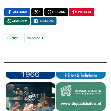
FACEBOOK
X
THREADS
PINTEREST
WHATSAPP
TELEGRAM
Vorige
Volgende