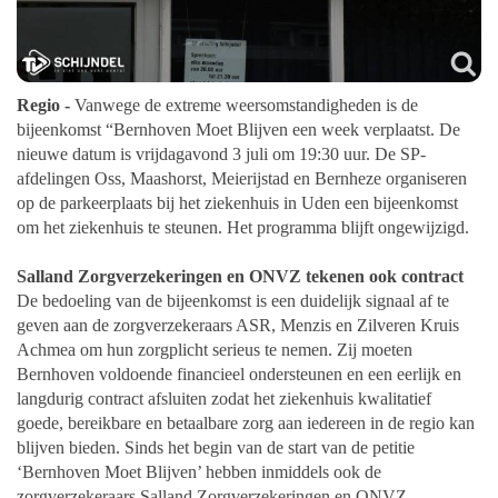
Regio -
Vanwege de extreme weersomstandigheden is de
bijeenkomst “Bernhoven
Moet Blijven een week verplaatst. De
nieuwe datum is vrijdagavond 3 juli om
19:30 uur.
De SP-
afdelingen Oss, Maashorst, Meierijstad en Bernheze organiseren
op de
parkeerplaats bij het ziekenhuis in Uden een bijeenkomst
om het ziekenhuis te
steunen. Het programma blijft ongewijzigd.
Salland Zorgverzekeringen en ONVZ tekenen ook contract
De bedoeling van de bijeenkomst is een duidelijk signaal af te
geven aan de
zorgverzekeraars ASR, Menzis en Zilveren Kruis
Achmea om hun zorgplicht serieus
te nemen. Zij moeten
Bernhoven voldoende financieel ondersteunen en een eerlijk
en
langdurig contract afsluiten zodat het ziekenhuis kwalitatief
goede, bereikbare en
betaalbare zorg aan iedereen in de regio kan
blijven bieden.
Sinds het begin van de start van de petitie
‘Bernhoven Moet Blijven’ hebben
inmiddels ook de
zorgverzekeraars Salland Zorgverzekeringen en ONVZ