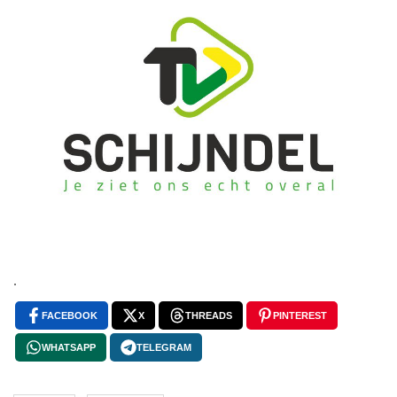
.
FACEBOOK
X
THREADS
PINTEREST
WHATSAPP
TELEGRAM