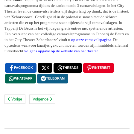
carnavalsprogramma tijdens de aankomende 5 carnavalsdagen. In het City
Theater leven de carnavalsvierders vijf dagen lang op drank, dat is de insteek
van 'Schorsbooze'. Gezelligheid in de polonaise samen met de skônste
artiesten die er op het programma staan tijdens de vijf carnavalsdagen. In
Tapperij De Beurs is het vijf dagen gratis entree met spetterende artiesten.
Een overzicht van het volledige carnavalsprogramma in Tapperij de Beurs en
in het City Theater 'Schorsbooze' vindt u
op onze carnavalspagina
. De
optredens waarvoor kaartjes gekocht moeten worden zijn inmiddels allemaal
uitverkocht
volgens opgave op de website van het theater
.
FACEBOOK
X
THREADS
PINTEREST
WHATSAPP
TELEGRAM
Vorige
Volgende