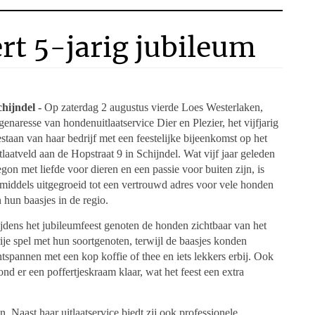
ert 5-jarig jubileum
chijndel -
Op zaterdag 2 augustus vierde Loes Westerlaken,
genaresse van hondenuitlaatservice Dier en Plezier, het vijfjarig
staan van haar bedrijf met een feestelijke bijeenkomst op het
tlaatveld aan de Hopstraat 9 in Schijndel. Wat vijf jaar geleden
gon met liefde voor dieren en een passie voor buiten zijn, is
middels uitgegroeid tot een vertrouwd adres voor vele honden
 hun baasjes in de regio.
jdens het jubileumfeest genoten de honden zichtbaar van het
ije spel met hun soortgenoten, terwijl de baasjes konden
tspannen met een kop koffie of thee en iets lekkers erbij. Ook
ond er een poffertjeskraam klaar, wat het feest een extra
n. Naast haar uitlaatservice biedt zij ook professionele