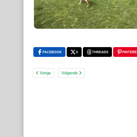
FACEBOOK
X
THREADS
PINTERE
Vorige
Volgende