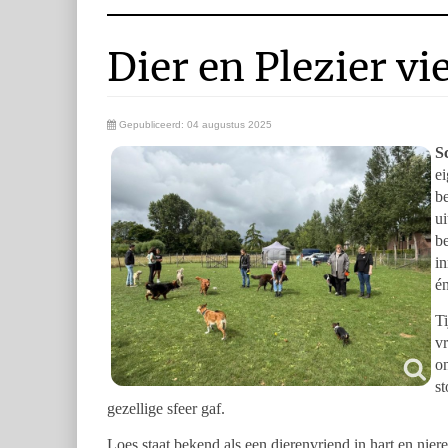
Dier en Plezier vi
Gepubliceerd: 04 augustus 2025
S
ei
be
ui
be
in
én
Ti
vr
on
st
gezellige sfeer gaf.
Loes staat bekend als een dierenvriend in hart en niere