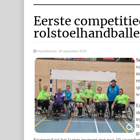
Eerste competiti
rolstoelhandballe
Gepubliceerd: 29 september 2025
S
va
ma
ee
sp
we
E
st
t
N
go
Spannend tot het laatste moment met nog 10 seconden o