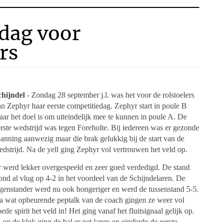
edag voor
rs
chijndel
- Zondag 28 september j.l. was het voor de rolstoelers
n Zephyr haar eerste competitiedag. Zephyr start in poule B
ar het doel is om uiteindelijk mee te kunnen in poule A. De
rste wedstrijd was tegen Foreholte. Bij iedereen was er gezonde
anning aanwezig maar die brak gelukkig bij de start van de
dstrijd. Na de yell ging Zephyr vol vertrouwen het veld op.
r werd lekker overgespeeld en zeer goed verdedigd. De stand
ond al vlug op 4-2 in het voordeel van de Schijndelaren. De
egenstander werd nu ook hongeriger en werd de tussenstand 5-5.
a wat opbeurende peptalk van de coach gingen ze weer vol
ede spirit het veld in! Het ging vanaf het fluitsignaal gelijk op.
p de klok ging de bal er net langs en eindigde de eerste