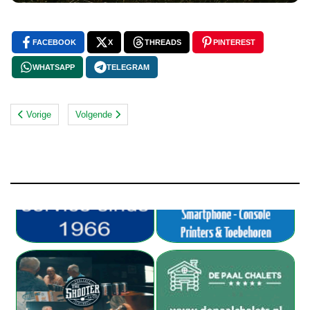
FACEBOOK
X
THREADS
PINTEREST
WHATSAPP
TELEGRAM
Vorige
Volgende