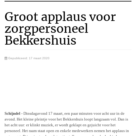
Groot applaus voor
zorgpersoneel
Bekkershuis
Gepubliceerd: 17 maart 2020
Schijndel
- Dinsdagavond 17 maart, een paar minuten voor acht uur in de
avond. Het kleine pleintje voor het Bekkershuis loopt langzaam vol. Dan is
het acht uur: er klinkt muziek, er wordt geklapt en gejuicht voor het
personeel. Het raam staat open en enkele medewerkers nemen het applaus in