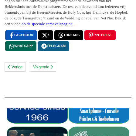
begon met een carnavalesk programma voor de bewoners van het
Bekkershuis met de Dunstraaisters. De rest van de avond kon iedereen vrij
binnenlopen bij de HeerenMeester, de Holy Cow, het Tramhuys, de Hopbel,
de Sok, de Triangelbar, ’t Zuid en de Wedding Chapel van Net Nie. Bekijk
een video
op de speciale carnavalspagina.
FACEBOOK
X
THREADS
PINTEREST
WHATSAPP
TELEGRAM
Vorige
Volgende