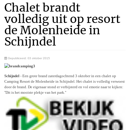
Chalet brandt
volledig uit op resort
de Molenheide in
Schijndel
Gepubliceerd: 03 oktober 2015
Schijndel
- Een grote brand zaterdagochtend 3 oktober in een chalet op
Camping Resort de Molenheide in Schijndel. Het chalet is volledig verwoest
door de brand. De eigenaar stond er verbijsterd en vol emotie naar te kijken:
''Dit is het mooiste plekje van het park.''