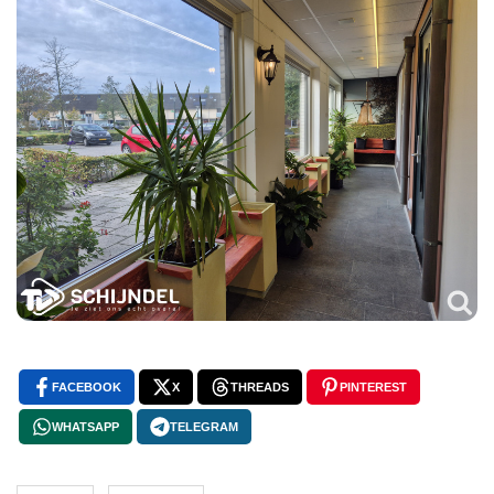
FACEBOOK
X
THREADS
PINTEREST
WHATSAPP
TELEGRAM