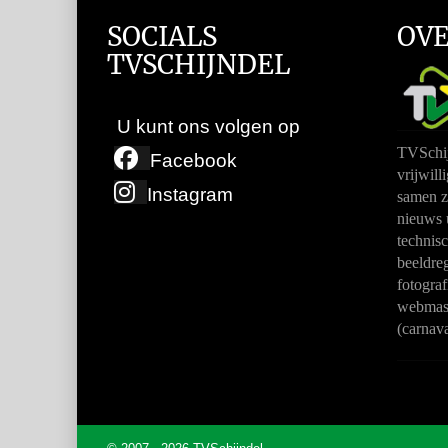
SOCIALS
OVE
TVSCHIJNDEL
U kunt ons volgen op
TVSchij
Facebook
vrijwill
Instagram
samen z
nieuws u
technis
beeldreg
fotograf
webmast
(carnav