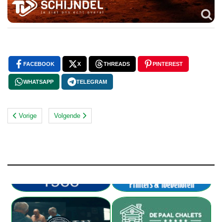
FACEBOOK
X
THREADS
PINTEREST
WHATSAPP
TELEGRAM
Vorige
Volgende