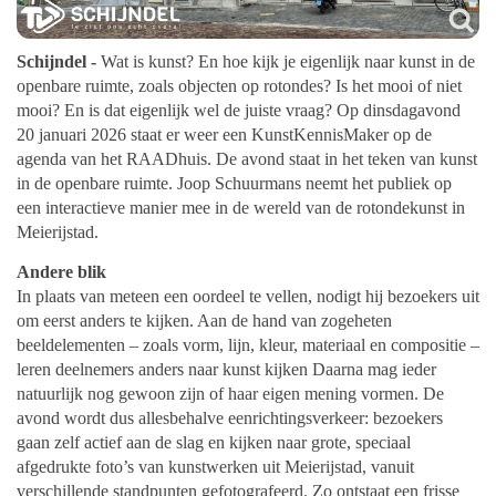
Schijndel -
Wat is kunst? En hoe kijk je eigenlijk naar kunst in de
openbare ruimte, zoals objecten op rotondes? Is het mooi of niet
mooi? En is dat eigenlijk wel de juiste vraag? Op dinsdagavond
20 januari 2026 staat er weer een KunstKennisMaker op de
agenda van het RAADhuis. De avond staat in het teken van kunst
in de openbare ruimte. Joop Schuurmans neemt het publiek op
een interactieve manier mee in de wereld van de rotondekunst in
Meierijstad.
Andere blik
In plaats van meteen een oordeel te vellen, nodigt hij bezoekers uit
om eerst anders te kijken. Aan de hand van zogeheten
beeldelementen – zoals vorm, lijn, kleur, materiaal en compositie –
leren deelnemers anders naar kunst kijken Daarna mag ieder
natuurlijk nog gewoon zijn of haar eigen mening vormen. De
avond wordt dus allesbehalve eenrichtingsverkeer: bezoekers
gaan zelf actief aan de slag en kijken naar grote, speciaal
afgedrukte foto’s van kunstwerken uit Meierijstad, vanuit
verschillende standpunten gefotografeerd. Zo ontstaat een frisse