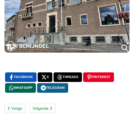
FACEBOOK
X
THREADS
PINTEREST
WHATSAPP
TELEGRAM
Vorige
Volgende