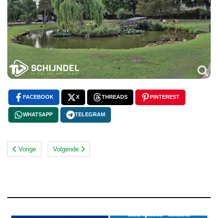
FACEBOOK
X
THREADS
PINTEREST
WHATSAPP
TELEGRAM
Vorige
Volgende