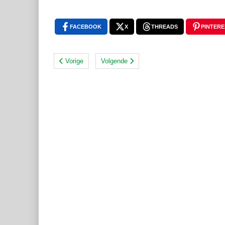
FACEBOOK
X
THREADS
PINTERE
Vorige
Volgende