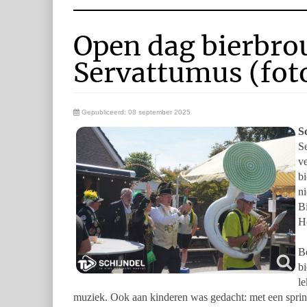
Open dag bierbrou
Servattumus (fot
Gepubliceerd: 08 september 2025
S
S
ve
bi
ni
Bi
Ho
Be
bi
le
muziek. Ook aan kinderen was gedacht: met een spri