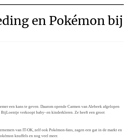
eding en Pokémon bij
rnemer een kans te geven. Daarom opende Carmen van Alebeek afgelopen
. BijLoentje verkoopt baby- en kinderkleren. Ze heeft een groot
rnemers van IT-OK, zelf ook Pokémon-fans, zagen een gat in de markt en
okémon knuffels en nog veel meer.