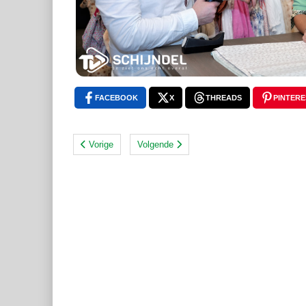
FACEBOOK
X
THREADS
PINTERE
Vorige
Volgende