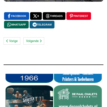
FACEBOOK
X
THREADS
PINTEREST
WHATSAPP
TELEGRAM
Vorige
Volgende