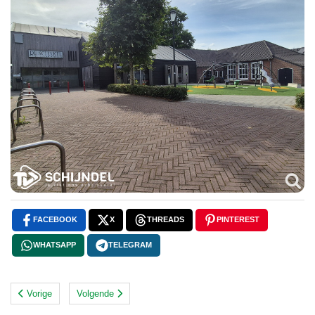
FACEBOOK
X
THREADS
PINTEREST
WHATSAPP
TELEGRAM
Vorige
Volgende