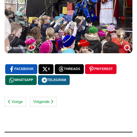
FACEBOOK
X
THREADS
PINTEREST
WHATSAPP
TELEGRAM
Vorige
Volgende