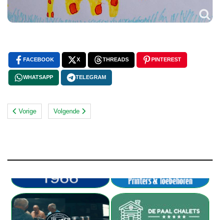
FACEBOOK
X
THREADS
PINTEREST
WHATSAPP
TELEGRAM
Vorige
Volgende