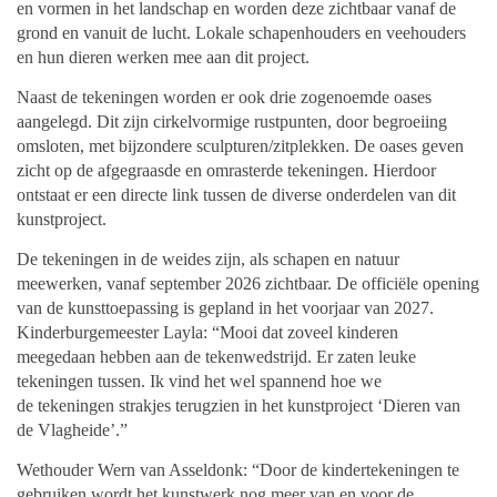
en vormen in het landschap en worden deze zichtbaar vanaf de
grond en vanuit de lucht. Lokale schapenhouders en veehouders
en hun dieren werken mee aan dit project.
Naast de tekeningen worden er ook drie zogenoemde oases
aangelegd. Dit zijn cirkelvormige rustpunten, door begroeiing
omsloten, met bijzondere sculpturen/zitplekken. De oases geven
zicht op de afgegraasde en omrasterde tekeningen. Hierdoor
ontstaat er een directe link tussen de diverse onderdelen van dit
kunstproject.
De tekeningen in de weides zijn, als schapen en natuur
meewerken, vanaf september 2026 zichtbaar. De officiële opening
van de kunsttoepassing is gepland in het voorjaar van 2027.
Kinderburgemeester Layla: “Mooi dat zoveel kinderen
meegedaan hebben aan de tekenwedstrijd. Er zaten leuke
tekeningen tussen. Ik vind het wel spannend hoe we
de
tekeningen strakjes terugzien in het kunstproject ‘Dieren van
de Vlagheide’.”
Wethouder Wern van Asseldonk: “Door de kindertekeningen te
gebruiken wordt het kunstwerk nog meer van en voor de