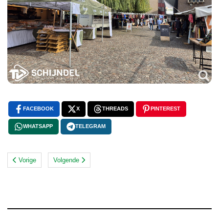
FACEBOOK
X
THREADS
PINTEREST
WHATSAPP
TELEGRAM
Vorige
Volgende