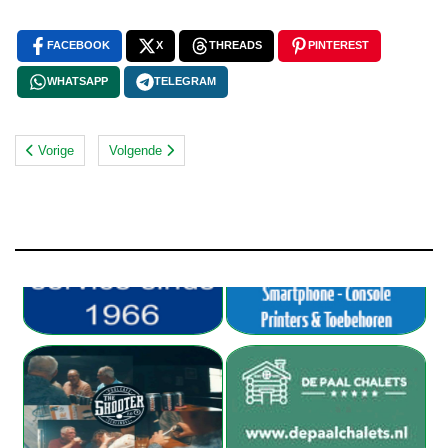
FACEBOOK
X
THREADS
PINTEREST
WHATSAPP
TELEGRAM
Vorige
Volgende