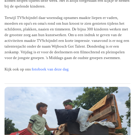
komen helpen tijdens deze week. Het is altijd toegestaan een kijkje te nemen
bij de spelende kinderen.
Terwijl TVSchijndel daar woensdag opnames maakte liepen er vaders,
moeders en opa's en oma's rond om hun kroost te zien genieten tijdens het
schilderen, plakken, naaien en timmeren. De bijna 300 kinderen werken met
de grootste zorg aan hun kunstwerken. Om u een indruk te geven van de
activiteiten maakte TVSchijndel een korte impressie. vanavond is er nog een
talentenjacht onder de naam Wijbosch Got Talent. Donderdag is er een
zeskamp. Vrijdag is er voor de deelnemers een filmochtend en pleinspelen
voor de jongste groepen. 's Middags gaan de oudste groepen zwemmen.
Kijk ook op ons
fotoboek van deze dag