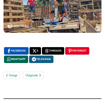
FACEBOOK
X
THREADS
PINTEREST
WHATSAPP
TELEGRAM
Vorige
Volgende