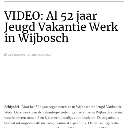
VIDEO: Al 52 jaar
Jeugd Vakantie Werk
in Wijbosch
Gepubliceerd: 14 augustus 2024
Schijndel -
Voor het 52e jaar organiseren ze in Wijbosch de Jeugd Vankantie
Werk. Deze week van de vakantieperiode organiseren ze in Wijbosch speciaal
voor kinderen tussen 5 en 8 jaar een paradijs voor kinderen. De organisatie
bestaat uit ongeveer 40 mensen, daarnaast zijn er ook 110 vrijwilligers die