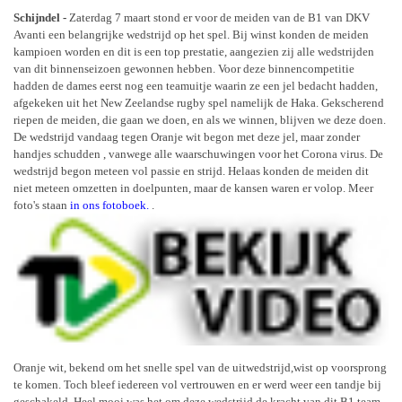
Schijndel -
Zaterdag 7 maart stond er voor de meiden van de B1 van DKV
Avanti een belangrijke wedstrijd op het spel. Bij winst konden de meiden
kampioen worden en dit is een top prestatie, aangezien zij alle wedstrijden
van dit binnenseizoen gewonnen hebben. Voor deze binnencompetitie
hadden de dames eerst nog een teamuitje waarin ze een jel bedacht hadden,
afgekeken uit het New Zeelandse rugby spel namelijk de Haka. Gekscherend
riepen de meiden, die gaan we doen, en als we winnen, blijven we deze doen.
De wedstrijd vandaag tegen Oranje wit begon met deze jel, maar zonder
handjes schudden , vanwege alle waarschuwingen voor het Corona virus. De
wedstrijd begon meteen vol passie en strijd. Helaas konden de meiden dit
niet meteen omzetten in doelpunten, maar de kansen waren er volop. Meer
foto's staan
in ons fotoboek.
.
Oranje wit, bekend om het snelle spel van de uitwedstrijd,wist op voorsprong
te komen. Toch bleef iedereen vol vertrouwen en er werd weer een tandje bij
geschakeld. Heel mooi was het om deze wedstrijd de kracht van dit B1 team