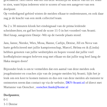
te zien, want bijna iedereen wist te scoren of was een aangever van een
doelpunt.
Op verdedigend gebied wisten de meiden elkaar te ondersteunen, en ook daar
zag je de kracht van een sterk collectief team.
Na 2 x 30 minuten klonk het eindsignaal van de prima leidende
scheidsrechter, en gaf het bord de score 11-5 in het voordeel van Avanti.
Heel knap, aangezien Oranje -Wit op de tweede plaats stond.
Jara, Janne, Nienke, Wies, Mosa, Hanne, Carlijn, Denise, Jill en Nova van
harte gefeliciteerd met jullie kampioenschap, Marcel, Helma en ik (Linda)
hebben genoten van jullie wedstrijden en hopen vooral dat jullie veel
korfbalplezier mogen beleven nog met elkaar en dat jullie nog heel lang de
Haka mogen doen!
Bijzonder leuk is om te vermelden dat een aantal van deze meiden ook
jeugdtrainster en coaches zijn van de jongste meiden bij Avanti; lijkt het je
leuk om een keer te komen trainen en dus een van deze meiden als trainster te
ontmoeten neem dan contact op via de website;
DKV-Avanti.nl
of direct met
Marianne van Oorschot ;
oorschot.frank@home.nl
Doelpunten
;
0-1
1-1 Denise