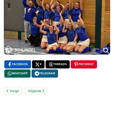
FACEBOOK
X
THREADS
PINTEREST
WHATSAPP
TELEGRAM
Vorige
Volgende