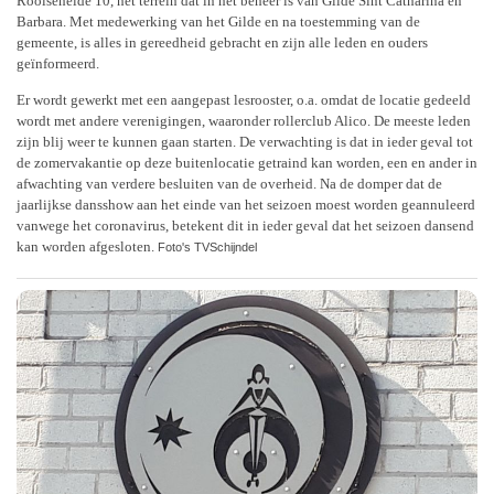
Rooiseheide 10, het terrein dat in het beheer is van Gilde Sint Catharina en
Barbara. Met medewerking van het Gilde en na toestemming van de
gemeente, is alles in gereedheid gebracht en zijn alle leden en ouders
geïnformeerd.
Er wordt gewerkt met een aangepast lesrooster, o.a. omdat de locatie gedeeld
wordt met andere verenigingen, waaronder rollerclub Alico. De meeste leden
zijn blij weer te kunnen gaan starten. De verwachting is dat in ieder geval tot
de zomervakantie op deze buitenlocatie getraind kan worden, een en ander in
afwachting van verdere besluiten van de overheid. Na de domper dat de
jaarlijkse dansshow aan het einde van het seizoen moest worden geannuleerd
vanwege het coronavirus, betekent dit in ieder geval dat het seizoen dansend
kan worden afgesloten.
Foto's TVSchijndel