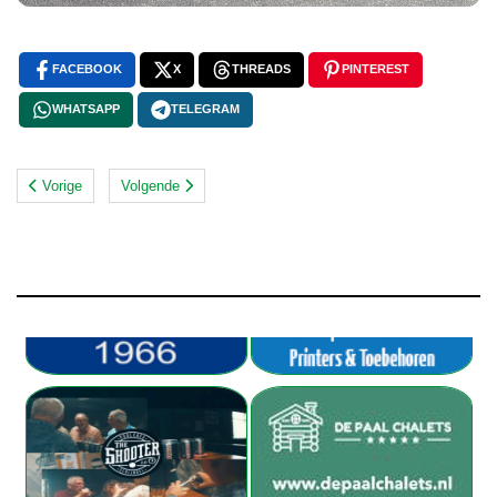
FACEBOOK
X
THREADS
PINTEREST
WHATSAPP
TELEGRAM
Vorige
Volgende