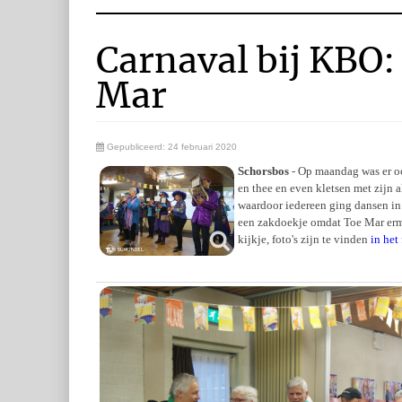
Carnaval bij KBO:
Mar
Gepubliceerd: 24 februari 2020
Schorsbos
- Op maandag was er oo
en thee en even kletsen met zijn 
waardoor iedereen ging dansen i
een zakdoekje omdat Toe Mar erme
kijkje, foto's zijn te vinden
in het