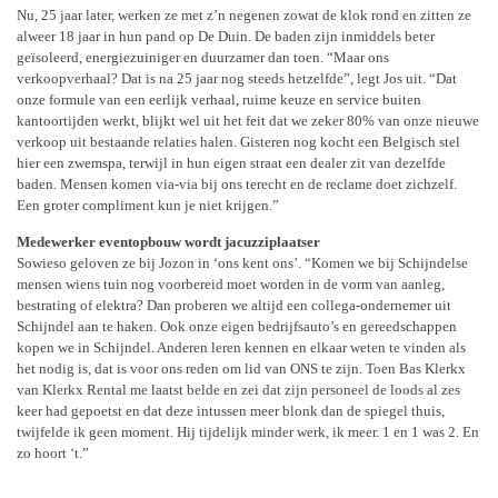
Nu, 25 jaar later, werken ze met z’n negenen zowat de klok rond en zitten ze
alweer 18 jaar in hun pand op De Duin. De baden zijn inmiddels beter
geïsoleerd, energiezuiniger en duurzamer dan toen. “Maar ons
verkoopverhaal? Dat is na 25 jaar nog steeds hetzelfde”, legt Jos uit. “Dat
onze formule van een eerlijk verhaal, ruime keuze en service buiten
kantoortijden werkt, blijkt wel uit het feit dat we zeker 80% van onze nieuwe
verkoop uit bestaande relaties halen. Gisteren nog kocht een Belgisch stel
hier een zwemspa, terwijl in hun eigen straat een dealer zit van dezelfde
baden. Mensen komen via-via bij ons terecht en de reclame doet zichzelf.
Een groter compliment kun je niet krijgen.”
Medewerker eventopbouw wordt jacuzziplaatser
Sowieso geloven ze bij Jozon in ‘ons kent ons’. “Komen we bij Schijndelse
mensen wiens tuin nog voorbereid moet worden in de vorm van aanleg,
bestrating of elektra? Dan proberen we altijd een collega-ondernemer uit
Schijndel aan te haken. Ook onze eigen bedrijfsauto’s en gereedschappen
kopen we in Schijndel. Anderen leren kennen en elkaar weten te vinden als
het nodig is, dat is voor ons reden om lid van ONS te zijn. Toen Bas Klerkx
van Klerkx Rental me laatst belde en zei dat zijn personeel de loods al zes
keer had gepoetst en dat deze intussen meer blonk dan de spiegel thuis,
twijfelde ik geen moment. Hij tijdelijk minder werk, ik meer. 1 en 1 was 2. En
zo hoort ‘t.”