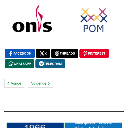
FACEBOOK
X
THREADS
PINTEREST
WHATSAPP
TELEGRAM
Vorige
Volgende