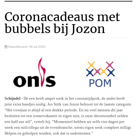
Coronacadeaus met
bubbels bij Jozon
Gepubliceerd: 08 juli 2020
Schijndel
- De een heeft amper werk in het coronatijdperk, de ander heeft
juist extra handjes nodig. Jos Strik van Jozon behoort tot de laatste categorie.
“Het voorjaar is altijd al een drukke periode. En nu veel mensen dit jaar
besluiten tot een zomervakantie in eigen tuin, is onze showroombel zelden
een half uur stil”, vertelt hij. “Momenteel hebben we zelfs vier dagen per
week een ruilcollega uit de eventbranche, wiens eigen werk compleet stilligt.
Helpen en geholpen worden, ook dat is ondernemen.”