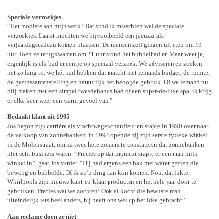
Speciale verzoekjes
“Het mooiste aan mijn werk? Dat vind ik misschien wel de speciale
verzoekjes. Laatst mochten we bijvoorbeeld een jacuzzi als
verjaardagscadeau komen plaatsen. De mensen zelf gingen uit eten om 19
uur. Toen ze terugkwamen om 21 uur stond het bubbelbad er. Maar weet je,
eigenlijk is elk bad er eentje op speciaal verzoek. We adviseren en zoeken
net zo lang tot we hét bad hebben dat matcht met iemands budget, de ruimte,
de gezinssamenstelling en natuurlijk het beoogde gebruik. Of we iemand nu
blij maken met een simpel tweedehands bad of een super-de-luxe spa, ik krijg
er elke keer weer een warm gevoel van.”
Bedankt klant uit 1995
Jos begon zijn carrière als vrachtwagenchauffeur en stapte in 1990 over naar
de verkoop van zonnebanken. In 1994 opende hij zijn eerste fysieke winkel
in de Molenstraat, om na twee hete zomers te constateren dat zonnebanken
niet echt business waren. “Precies op dat moment stapte er een man mijn
winkel in”, gaat Jos verder. “Hij had ergens een bak met water gezien die
bewoog en bubbelde. Of ik zo’n ding aan kon komen. Nou, dat lukte.
Whirlpools zijn nieuwe kant-en-klaar producten en het hele jaar door te
gebruiken. Precies wat we zochten! Ook al kocht die bewuste man
uiteindelijk iets heel anders, hij heeft ons wél op het idee gebracht.”
Aan reclame doen ze niet