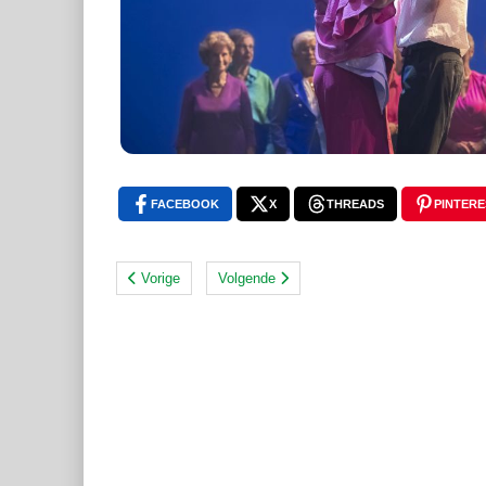
FACEBOOK
X
THREADS
PINTERE
Vorige
Volgende