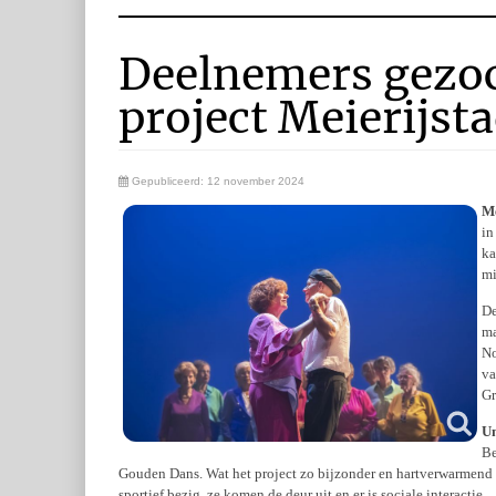
Deelnemers gezoc
project Meierijst
Gepubliceerd: 12 november 2024
Me
in
ka
mi
De
ma
No
va
Gr
Un
Be
Gouden Dans. Wat het project zo bijzonder en hartverwarmend m
sportief bezig, ze komen de deur uit en er is sociale interactie.