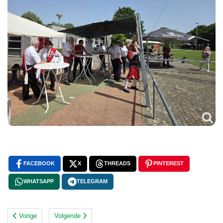
FACEBOOK
X
THREADS
PINTEREST
WHATSAPP
TELEGRAM
Vorige
Volgende