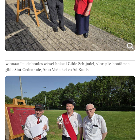
winnaar Jeu de boules wissel-bokaal Gilde Schijndel, vlnr: plv. hoofdman
gilde Sint-Oedenrode, Arno Verbakel en Ad Kools