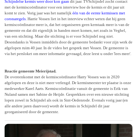
Schijndelse kermis weer door kon gaan
dit jaar. TVSchijndel zocht contact
met de kermiscoördinator voor een interview hoe de kermis er dit jaar uit
komt te zien. Vorig jaar was het namelijk
één van de eerste kermissen met
coronaregels
.
Harrie Vossen liet in het interview echter weten dat hij geen
kermiscoördinator meer is, dat het organiseren geen kerntaak meer is van de
gemeente en dat dit eigenlijk in handen moet komen, net zoals in Veghel,
van een stichting. Maar die stichting is er voor Schijndel nog niet.
Desondanks is Vossen inmiddels door de gemeente bedankt voor zijn werk de
afgelopen ruim 40 jaar. In de video het gesprek met Vossen. De gemeente is
via het persloket om meer informatie gevraagd, deze leest u onder 'lees meer'.
Reactie gemeente Meierijstad.
De overeenkomst met de kermiscoördinator Harry Vossen was in 2020
afgelopen en deze is niet meer verlengd. De kermismeester ter plaatse is onze
medewerker Karel Aarts. Kermiscoördinatie vanuit de gemeente is Erik van
Nuland samen met Sabine de Heijde. Gesprekken over een nieuwe stichting
lopen zowel in Schijndel als ook in Sint-Oedenrode. Evenals vorig jaar (en
alle andere jaren daarvoor) wordt de kermis in Schijndel dit jaar
georganiseerd door de gemeente.