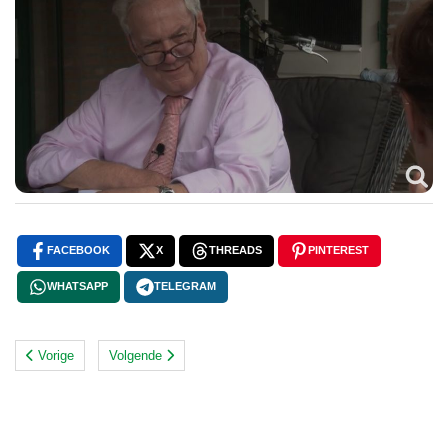
FACEBOOK
X
THREADS
PINTEREST
WHATSAPP
TELEGRAM
Vorige
Volgende