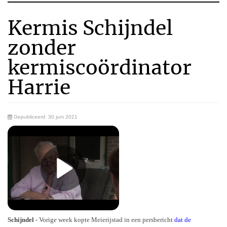
Kermis Schijndel
zonder
kermiscoördinator
Harrie
Gepubliceerd: 30 juni 2021
Schijndel
- Vorige week kopte Meierijstad in een persbericht
dat de