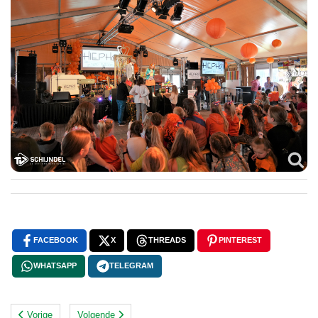
FACEBOOK
X
THREADS
PINTEREST
WHATSAPP
TELEGRAM
Vorige
Volgende