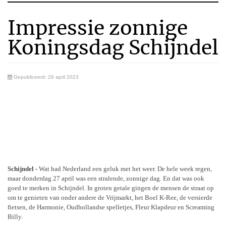
Impressie zonnige
Koningsdag Schijndel
Gepubliceerd: 29 april 2023
Schijndel -
Wat had Nederland een geluk met het weer. De hele week regen,
maar donderdag 27 april was een stralende, zonnige dag. En dat was ook
goed te merken in Schijndel. In groten getale gingen de mensen de straat op
om te genieten van onder andere de Vrijmarkt, het Boel K-Ree, de versierde
fietsen, de Harmonie, Oudhollandse spelletjes, Fleur Klapdeur en Screaming
Billy.