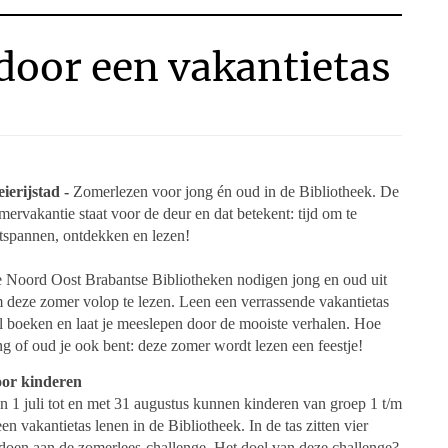
 door een vakantietas
ierijstad -
Zomerlezen voor jong én oud in de Bibliotheek. De
mervakantie staat voor de deur en dat betekent: tijd om te
tspannen, ontdekken en lezen!
 Noord Oost Brabantse Bibliotheken nodigen jong en oud uit
 deze zomer volop te lezen. Leen een verrassende vakantietas
l boeken en laat je meeslepen door de mooiste verhalen. Hoe
ng of oud je ook bent: deze zomer wordt lezen een feestje!
or kinderen
n 1 juli tot en met 31 augustus kunnen kinderen van groep 1 t/m
een vakantietas lenen in de Bibliotheek. In de tas zitten vier
doen aan de zomerlees-challenge. Het doel van deze challenge?