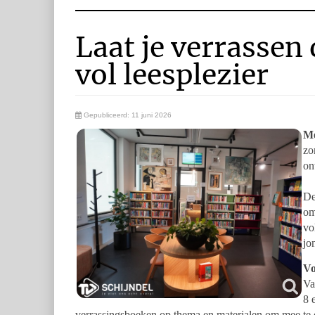
Laat je verrassen
vol leesplezier
Gepubliceerd: 11 juni 2026
Me
zo
on
De
om
vo
jo
Vo
Va
8 
verrassingsboeken op thema en materialen om mee te 