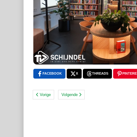
FACEBOOK
X
THREADS
PINTERE
Vorige
Volgende