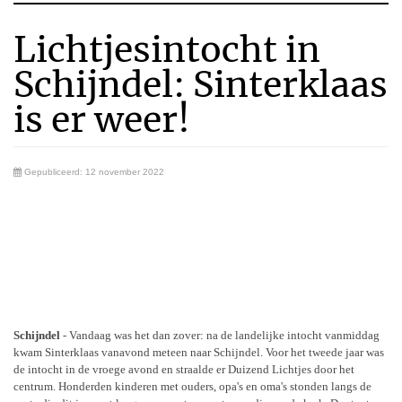
Lichtjesintocht in
Schijndel: Sinterklaas
is er weer!
Gepubliceerd: 12 november 2022
Schijndel
- Vandaag was het dan zover: na de landelijke intocht vanmiddag
kwam Sinterklaas vanavond meteen naar Schijndel. Voor het tweede jaar was
de intocht in de vroege avond en straalde er Duizend Lichtjes door het
centrum. Honderden kinderen met ouders, opa's en oma's stonden langs de