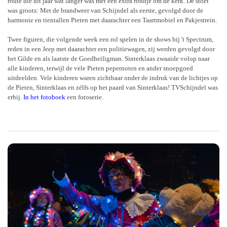
route die dit jaar wat langer was met een extra rondje om de kerk. De stoet
was groots: Met de brandweer van Schijndel als eerste, gevolgd door de
harmonie en tientallen Pieten met daarachter een Taartmobiel en Pakjestrein.
Twee figuren, die volgende week een rol spelen in de shows bij 't Spectrum,
reden in een Jeep met daarachter een politiewagen, zij werden gevolgd door
het Gilde en als laatste de Goedheiligman. Sinterklaas zwaaide volop naar
alle kinderen, terwijl de vele Pieten pepernoten en ander snoepgoed
uitdeelden. Vele kinderen waren zichtbaar onder de indruk van de lichtjes op
de Pieten, Sinterklaas en zélfs op het paard van Sinterklaas! TVSchijndel was
erbij.
In het fotoboek
een fotoserie.