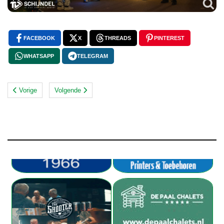
FACEBOOK
X
THREADS
PINTEREST
WHATSAPP
TELEGRAM
Vorige
Volgende