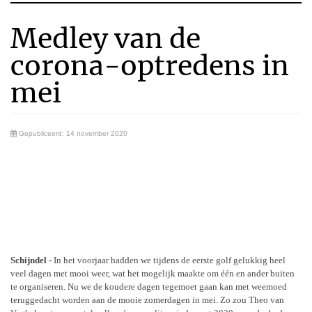
Medley van de
corona-optredens in
mei
Gepubliceerd: 14 november 2020
Schijndel -
In het voorjaar hadden we tijdens de eerste golf gelukkig heel
veel dagen met mooi weer, wat het mogelijk maakte om één en ander buiten
te organiseren. Nu we de koudere dagen tegemoet gaan kan met weemoed
teruggedacht worden aan de mooie zomerdagen in mei. Zo zou Theo van