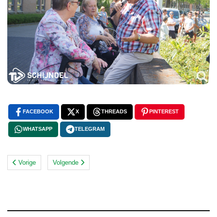
FACEBOOK
X
THREADS
PINTEREST
WHATSAPP
TELEGRAM
Vorige
Volgende