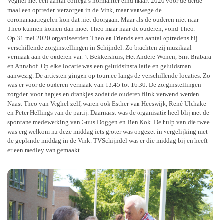
Veghel met een aantal collega’s normaliter eind maart 2020 voor de derde
maal een optreden verzorgen in de Vink, maar vanwege de
coronamaatregelen kon dat niet doorgaan. Maar als de ouderen niet naar
Theo kunnen komen dan moet Theo maar naar de ouderen, vond Theo.
Op 31 mei 2020 organiseerden Theo en Friends een aantal optredens bij
verschillende zorginstellingen in Schijndel. Zo brachten zij muzikaal
vermaak aan de ouderen van ’t Bekkershuis, Het Andere Wonen, Sint Brabara
en Annahof. Op elke locatie was een geluidsinstallatie en geluidsman
aanwezig. De artiesten gingen op tournee langs de verschillende locaties. Zo
was er voor de ouderen vermaak van 13.45 tot 16.30. De zorginstellingen
zorgden voor hapjes en drankjes zodat de ouderen flink verwend werden.
Naast Theo van Veghel zelf, waren ook Esther van Heeswijk, René Ulehake
en Peter Hellings van de partij. Daarnaast was de organisatie heel blij met de
spontane medewerking van Guus Doggen en Ben Kok. De hulp van die twee
was erg welkom nu deze middag iets groter was opgezet in vergelijking met
de geplande middag in de Vink. TVSchijndel was er die middag bij en heeft
er een medley van gemaakt.