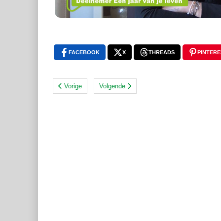
FACEBOOK
X
THREADS
PINTERE
Vorige
Volgende