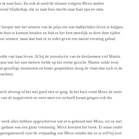
a ik naar huis. En ook al werd de situatie volgens Mexx anders
ooral blijdschap, dat ze naar huis mocht naar haar opa en oma.
 hoopte met het winnen van de prijs een wat makkelijker leven te krijgen.
huis te kunnen betalen en had ze het best moeilijk in deze dure tijden.
t zou winnen, maar dan had ze in ieder geval een mooie ervaring gehad.
iefde van haar leven. Al bij de introductie van de deelnemers viel Martin
huis was het niet meteen liefde op het eerste gezicht. Martin wilde eerst
aar gezellige momenten en leuke gesprekken sloeg de vlam dan toch in de
 wachten.
zich afvroeg of het wel goed met ze ging. In het huis vond Mexx de ruzie
van de negativiteit en weer meer tot zichzelf kwam gingen ook die
 week alles hebben opgeschreven wat er is gebeurd met Mexx, tot en met
n gedaan was een grote verrassing. Mexx koestert het boek. Er staan onder
n georganiseerd voor de verjaardag van Mexx zonder dat ze er zelf bij kon