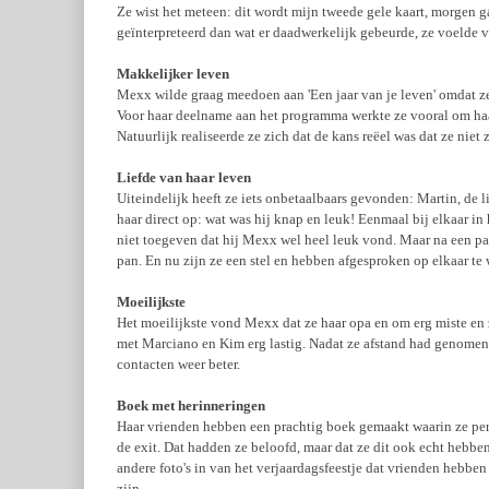
Ze wist het meteen: dit wordt mijn tweede gele kaart, morgen g
geïnterpreteerd dan wat er daadwerkelijk gebeurde, ze voelde v
Makkelijker leven
Mexx wilde graag meedoen aan 'Een jaar van je leven' omdat ze
Voor haar deelname aan het programma werkte ze vooral om haar 
Natuurlijk realiseerde ze zich dat de kans reëel was dat ze nie
Liefde van haar leven
Uiteindelijk heeft ze iets onbetaalbaars gevonden: Martin, de l
haar direct op: wat was hij knap en leuk! Eenmaal bij elkaar in 
niet toegeven dat hij Mexx wel heel leuk vond. Maar na een p
pan. En nu zijn ze een stel en hebben afgesproken op elkaar te
Moeilijkste
Het moeilijkste vond Mexx dat ze haar opa en om erg miste en 
met Marciano en Kim erg lastig. Nadat ze afstand had genomen 
contacten weer beter.
Boek met herinneringen
Haar vrienden hebben een prachtig boek gemaakt waarin ze per
de exit. Dat hadden ze beloofd, maar dat ze dit ook echt hebbe
andere foto's in van het verjaardagsfeestje dat vrienden hebbe
zijn.