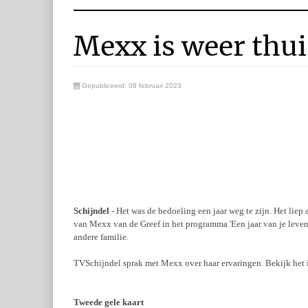
Mexx is weer thui
Gepubliceerd: 08 februari 2023
Schijndel -
Het was de bedoeling een jaar weg te zijn. Het liep
van
Mexx van de Greef
in het programma 'Een jaar van je leven'
andere familie.
TVSchijndel sprak met Mexx over haar ervaringen. Bekijk het in
Tweede gele kaart