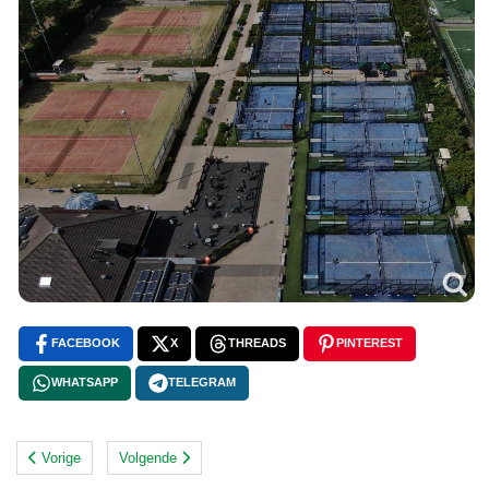
FACEBOOK
X
THREADS
PINTEREST
WHATSAPP
TELEGRAM
Vorige
Volgende