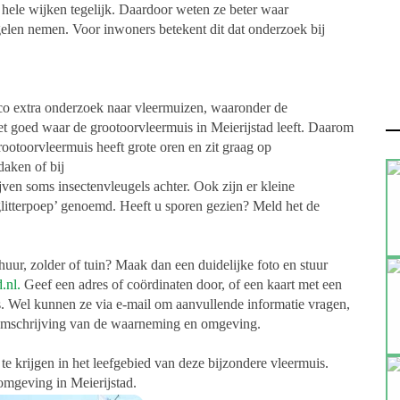
hele wijken tegelijk. Daardoor weten ze beter waar
elen nemen. Voor inwoners betekent dit dat onderzoek bij
o extra onderzoek naar vleermuizen, waaronder de
 goed waar de grootoorvleermuis in Meierijstad leeft. Daarom
otoorvleermuis heeft grote oren en zit graag op
daken of bij
ven soms insectenvleugels achter. Ook zijn er kleine
‘glitterpoep’ genoemd. Heeft u sporen gezien? Meld het de
uur, zolder of tuin? Maak dan een duidelijke foto en stuur
.nl
.
Geef een adres of coördinaten door, of een kaart met een
s. Wel kunnen ze via e-mail om aanvullende informatie vragen,
e omschrijving van de waarneming en omgeving.
e krijgen in het leefgebied van deze bijzondere vleermuis.
omgeving in Meierijstad.