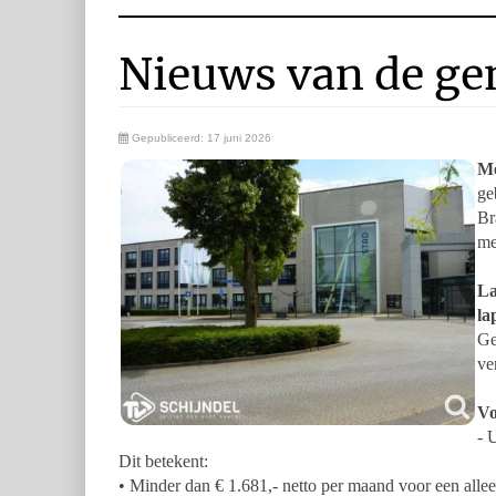
Nieuws van de ge
Gepubliceerd: 17 juni 2026
Me
ge
Br
me
La
la
Ge
ve
Vo
- 
Dit betekent:
• Minder dan € 1.681,- netto per maand voor een alle