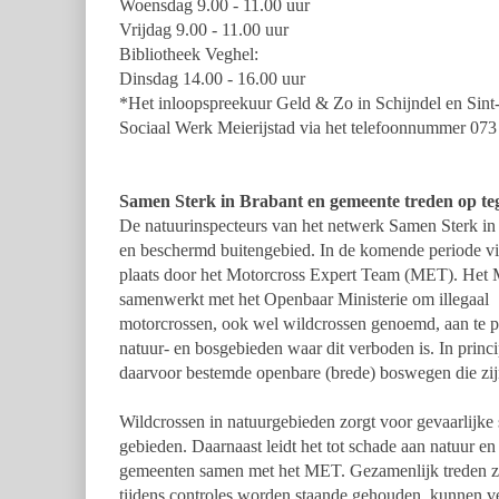
Woensdag 9.00 - 11.00 uur
Vrijdag 9.00 - 11.00 uur
Bibliotheek Veghel:
Dinsdag 14.00 - 16.00 uur
*Het inloopspreekuur Geld & Zo in Schijndel en Sint
Sociaal Werk Meierijstad via het telefoonnummer 073
Samen Sterk in Brabant en gemeente treden op te
De natuurinspecteurs van het netwerk Samen Sterk in 
en beschermd buitengebied. In de komende periode v
plaats door het Motorcross Expert Team (MET). Het M
samenwerkt met het Openbaar Ministerie om illegaal
motorcrossen, ook wel wildcrossen genoemd, aan te pa
natuur- en bosgebieden waar dit verboden is. In princ
daarvoor bestemde openbare (brede) boswegen die zij
Wildcrossen in natuurgebieden zorgt voor gevaarlijke 
gebieden. Daarnaast leidt het tot schade aan natuur en
gemeenten samen met het MET. Gezamenlijk treden zi
tijdens controles worden staande gehouden, kunnen v