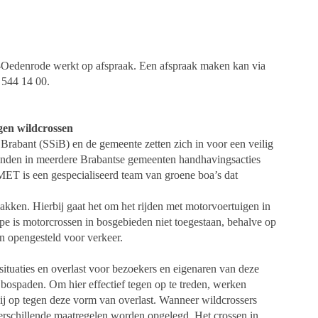
-Oedenrode werkt op afspraak. Een afspraak maken kan via
 544 14 00.
gen wildcrossen
Brabant (SSiB) en de gemeente zetten zich in voor een veilig
inden in meerdere Brabantse gemeenten handhavingsacties
ET is een gespecialiseerd team van groene boa’s dat
kken. Hierbij gaat het om het rijden met motorvoertuigen in
ipe is motorcrossen in bosgebieden niet toegestaan, behalve op
n opengesteld voor verkeer.
situaties en overlast voor bezoekers en eigenaren van deze
 bospaden. Om hier effectief tegen op te treden, werken
j op tegen deze vorm van overlast. Wanneer wildcrossers
erschillende maatregelen worden opgelegd. Het crossen in