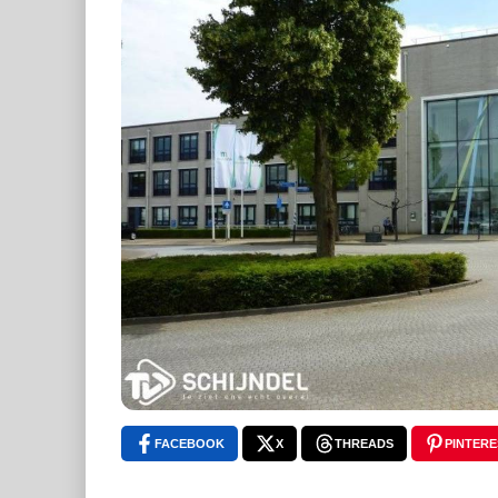
FACEBOOK
X
THREADS
PINTERE