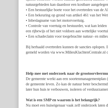
natuurgebieden kan daardoor een kostbare aangelege
• Een bestuurlijke boete voor het overtreden van de 
• Een bekeuring op grond van artikel 461 van het Wet
• Inbeslagname van het motorvoertuig.
• Controle van voertuig en bestuurder, wat kan leiden 
een rijbewijs of het niet voldoen aan wettelijke voertu
• Een schadeclaim voor toegebrachte natuur- en milie
Bij herhaald overtreden kunnen de sancties oplopen. Il
gemeld worden via www.MilieuKlachtenCentrale.nl o
Help mee met onderzoek naar de grootoorvleermui
De gemeente werkt aan een soortenmanagementplan 
de gemeente leven. Zo kan de natuur beter bescherm
later hun huis te verbouwen, isoleren of verduurzamen
Wat is een SMP en waarom is het belangrijk?
Nu moet een huiseigenaar vaak zelf onderzoek laten d