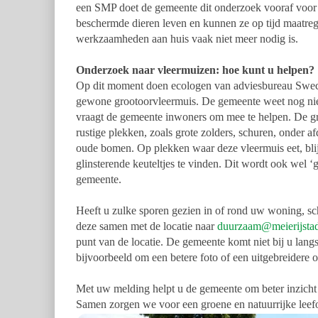
een SMP doet de gemeente dit onderzoek vooraf voor 
beschermde dieren leven en kunnen ze op tijd maatreg
werkzaamheden aan huis vaak niet meer nodig is.
Onderzoek naar vleermuizen: hoe kunt u helpen?
Op dit moment doen ecologen van adviesbureau Swec
gewone grootoorvleermuis. De gemeente weet nog niet
vraagt de gemeente inwoners om mee te helpen. De gro
rustige plekken, zoals grote zolders, schuren, onder af
oude bomen. Op plekken waar deze vleermuis eet, blij
glinsterende keuteltjes te vinden. Dit wordt ook wel 
gemeente.
Heeft u zulke sporen gezien in of rond uw woning, sch
deze samen met de locatie naar
duurzaam@meierijstad
punt van de locatie. De gemeente komt niet bij u lang
bijvoorbeeld om een betere foto of een uitgebreider
Met uw melding helpt u de gemeente om beter inzicht t
Samen zorgen we voor een groene en natuurrijke leef