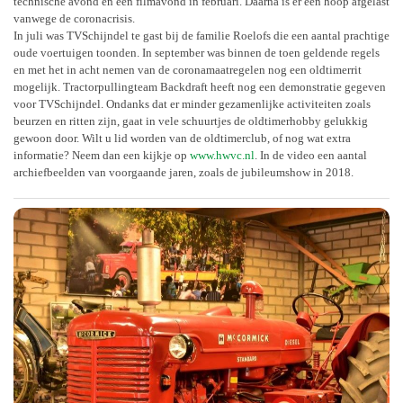
technische avond en een filmavond in februari. Daarna is er een hoop afgelast
vanwege de coronacrisis.
In juli was TVSchijndel te gast bij de familie Roelofs die een aantal prachtige
oude voertuigen toonden. In september was binnen de toen geldende regels
en met het in acht nemen van de coronamaatregelen nog een oldtimerrit
mogelijk. Tractorpullingteam Backdraft heeft nog een demonstratie gegeven
voor TVSchijndel. Ondanks dat er minder gezamenlijke activiteiten zoals
beurzen en ritten zijn, gaat in vele schuurtjes de oldtimerhobby gelukkig
gewoon door. Wilt u lid worden van de oldtimerclub, of nog wat extra
informatie? Neem dan een kijkje op
www.hwvc.nl
. In de video een aantal
archiefbeelden van voorgaande jaren, zoals de jubileumshow in 2018.