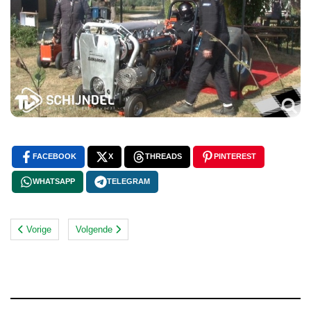
FACEBOOK
X
THREADS
PINTEREST
WHATSAPP
TELEGRAM
Vorige
Volgende