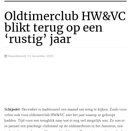
Oldtimerclub HW&VC
blikt terug op een
‘rustig’ jaar
Gepubliceerd: 01 december 2020
Schijndel
- December is traditioneel een maand om terug te kijken. Zoals voor
velen ook voor oldtimerclub HW&VC niet het jaar waarop ze gehoopt
hadden. Tijd voor een terugblik naar wat er nog wel mogelijk was. Zo was er
in januari een prachtige clubstand op de oldtimerbeurs in het Autotron, een