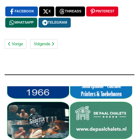
FACEBOOK
X
THREADS
PINTEREST
WHATSAPP
TELEGRAM
Vorige
Volgende