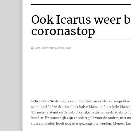
Ook Icarus weer 
coronastop
Gepubliceerd: 14 mei 2020
Schijndel -
Nu de regels van de lockdown verder versoepeld wo
school zelf of ze dat doen met halve klassen of met hele klassen
1,5 meter afstand en de gebruikelijke hygiëne regels zoals hand
houden. En natuurlijk zijn er ook regels voor de ouders, niet 
(luizenmoeder) hoeft nog niet gezongen te worden. Meneer Lamb