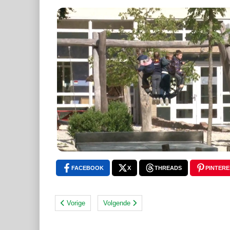
FACEBOOK
X
THREADS
PINTERE
Vorige
Volgende