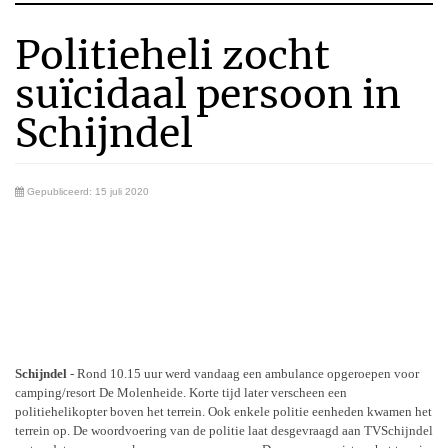
Politieheli zocht
suïcidaal persoon in
Schijndel
Gepubliceerd: 15 juli 2020
Schijndel
- Rond 10.15 uur werd vandaag een ambulance opgeroepen voor
camping/resort De Molenheide. Korte tijd later verscheen een
politiehelikopter boven het terrein. Ook enkele politie eenheden kwamen het
terrein op. De woordvoering van de politie laat desgevraagd aan TVSchijndel