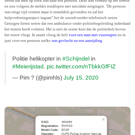
weten dat men op zoek was naar een persoon. Deze was vermist op het terrein
en zou volgens de melder rondlopen met suïcidale neigingen. "De persoon
was enige tijd vermist maar is inmiddels gevonden en zal het
hulpverleningstraject ingaan" liet de woordvoerder telefonisch weten.
Getuigen lieten weten dat een ambulance onder politiebegeleiding inderdaad
het terrein heeft verlaten. Het is niet de eerste keer dat de politieheli boven
het resort vliegt. In maart vloog de heli
voor een man met vuurwapen
en in
juni voor een persoon welke
was gevlucht na een aanrijding.
Politie helikopter in
#Schijndel
in
#Meierijstad
.
pic.twitter.com/nTbkkGfFIZ
— Pim ? (@pimhls)
July 15, 2020