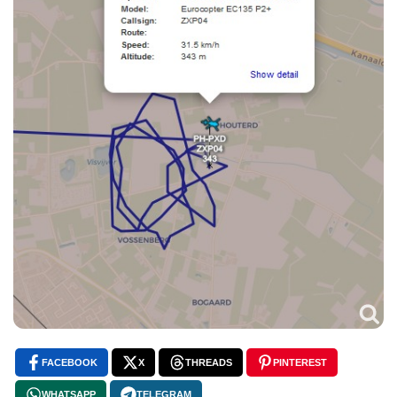
FACEBOOK
X
THREADS
PINTEREST
WHATSAPP
TELEGRAM