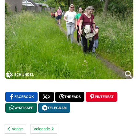
FACEBOOK
X
THREADS
PINTEREST
WHATSAPP
TELEGRAM
Vorige
Volgende