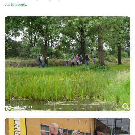
ons
fotoboek
.