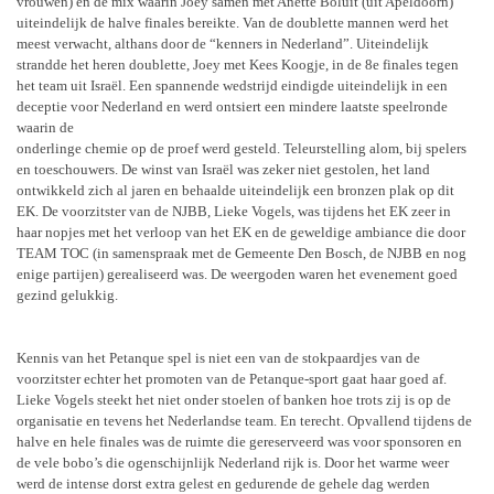
vrouwen) en de mix waarin Joey samen met Anette Boluit (uit Apeldoorn)
uiteindelijk de halve finales bereikte. Van de doublette mannen werd het
meest verwacht, althans door de “kenners in Nederland”. Uiteindelijk
strandde het heren doublette, Joey met Kees Koogje, in de 8e finales tegen
het team uit Israël. Een spannende wedstrijd eindigde uiteindelijk in een
deceptie voor Nederland en werd ontsiert een mindere laatste speelronde
waarin de
onderlinge chemie op de proef werd gesteld. Teleurstelling alom, bij spelers
en toeschouwers. De winst van Israël was zeker niet gestolen, het land
ontwikkeld zich al jaren en behaalde uiteindelijk een bronzen plak op dit
EK. De voorzitster van de NJBB, Lieke Vogels, was tijdens het EK zeer in
haar nopjes met het verloop van het EK en de geweldige ambiance die door
TEAM TOC (in samenspraak met de Gemeente Den Bosch, de NJBB en nog
enige partijen) gerealiseerd was. De weergoden waren het evenement goed
gezind gelukkig.
Kennis van het Petanque spel is niet een van de stokpaardjes van de
voorzitster echter het promoten van de Petanque-sport gaat haar goed af.
Lieke Vogels steekt het niet onder stoelen of banken hoe trots zij is op de
organisatie en tevens het Nederlandse team. En terecht. Opvallend tijdens de
halve en hele finales was de ruimte die gereserveerd was voor sponsoren en
de vele bobo’s die ogenschijnlijk Nederland rijk is. Door het warme weer
werd de intense dorst extra gelest en gedurende de gehele dag werden