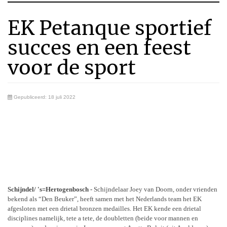
EK Petanque sportief
succes en een feest
voor de sport
Gepubliceerd: 18 juli 2022
Schijndel/ 's=Hertogenbosch -
Schijndelaar Joey van Doorn, onder vrienden
bekend als “Den Beuker”, heeft samen
met het Nederlands team het EK
afgesloten met een drietal bronzen medailles. Het EK kende een drietal
disciplines namelijk, tete a tete, de doubletten (beide voor mannen en