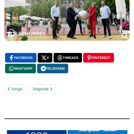
FACEBOOK
X
THREADS
PINTEREST
WHATSAPP
TELEGRAM
Vorige
Volgende