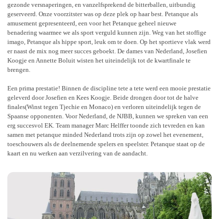
gezonde versnaperingen, en vanzelfsprekend de bitterballen, uitbundig
geserveerd. Onze voorzitster was op deze plek op haar best. Petanque als
amusement gepresenteerd, een voor het Petanque geheel nieuwe
benadering waarmee we als sport verguld kunnen zijn. Weg van het stoffige
imago, Petanque als hippe sport, leuk om te doen. Op het sportieve vlak werd
er naast de mix nog meer succes geboekt. De dames van Nederland, Josefien
Koogje en Annette Boluit wisten het uiteindelijk tot de kwartfinale te
brengen.
Een prima prestatie! Binnen de discipline tete a tete werd een mooie prestatie
geleverd door Josefien en Kees Koogje. Beide drongen door tot de halve
finales(Winst tegen Tjechie en Monaco) en verloren uiteindelijk tegen de
Spaanse opponenten. Voor Nederland, de NJBB, kunnen we spreken van een
erg succesvol EK. Team manager Marc Helffer toonde zich tevreden en kan
samen met petanque minded Nederland trots zijn op zowel het evenement,
toeschouwers als de deelnemende spelers en speelster. Petanque staat op de
kaart en nu werken aan verzilvering van de aandacht.