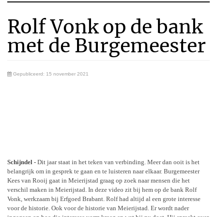
Rolf Vonk op de bank
met de Burgemeester
Gepubliceerd: 15 november 2021
Schijndel -
Dit jaar staat in het teken van verbinding. Meer dan ooit is het
belangrijk om in gesprek te gaan en te luisteren naar elkaar. Burgemeester
Kees van Rooij gaat in Meierijstad graag op zoek naar mensen die het
verschil maken in Meierijstad. In deze video zit bij hem op de bank Rolf
Vonk, werkzaam bij Erfgoed Brabant. Rolf had altijd al een grote interesse
voor de historie. Ook voor de historie van Meierijstad. Er wordt nader