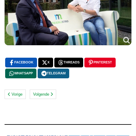
FACEBOOK
X
THREADS
PINTEREST
WHATSAPP
TELEGRAM
Vorige
Volgende