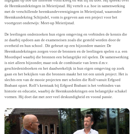
ingegaan op hoe die interesse vorm kreeg en wat hij nu doet. Hij spreekt over
de Heemkundekringen in Meierijstad. Hij vertelt o.a. hoe in samenwerking
met de verschillende heemkundeverenigingen in Meierijstad, waaronder
Heemkundekring Schijndel, vorm is gegeven aan een project voor het
voortgezet onderwijs: Meet-up Meierijstad.
De leerlingen onderzoeken hun eigen omgeving en verbinden de kennis die
ze daarbij opdoen aan de exameneisen zoals die gesteld worden door de
overheid en hun school . Dit gebeurt op een bijzondere manier. De
Heemkundekringen zorgen voor de bronnen en de leerlingen spelen o.a. een
Moordspel waarbij die bronnen een belangrijke rol spelen. De samenwerking
is niet alleen bijzonder, maar ook de combinatie van leren d.m.v.
geschiedenisboeken en het daadwerkelijk in hun eigen omgeving op zoek
gaan en het bekijken van die bronnen maakt het tot een uniek project. Het is
slechts een van de mooie projecten met scholen die Rolf vanuit Erfgoed
Brabant opzet. Rolf’s kerntaak bij Erfgoed Brabant is het verbinden van
historie en educatie, waarbij de Heemkundekringen een belangrijke schakel
vormen. Hij doet dat met zeer veel deskundigheid en vooral passie
.