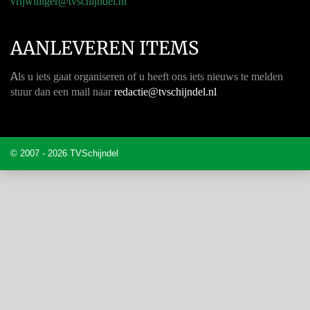
vrijwilliger@tvschijndel.nl
AANLEVEREN ITEMS
A
ls u iets gaat organiseren of u heeft ons iets nieuws te melden
stuur dan een mail naar
redactie@tvschijndel.nl
© 2007 - 2026 TVSchijndel