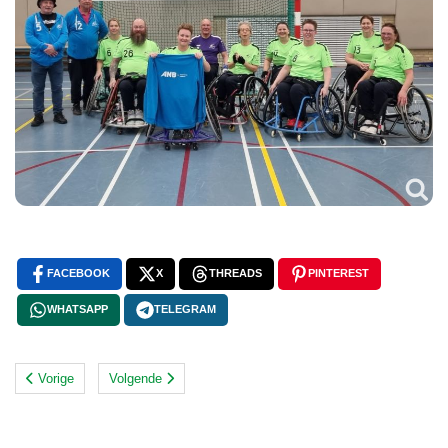
FACEBOOK
X
THREADS
PINTEREST
WHATSAPP
TELEGRAM
Vorige
Volgende