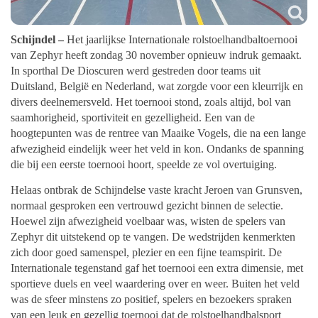
Schijndel –
Het jaarlijkse Internationale rolstoelhandbaltoernooi
van Zephyr heeft zondag 30 november opnieuw indruk gemaakt.
In sporthal De Dioscuren werd gestreden door teams uit
Duitsland, België en Nederland, wat zorgde voor een kleurrijk en
divers deelnemersveld. Het toernooi stond, zoals altijd, bol van
saamhorigheid, sportiviteit en gezelligheid. Een van de
hoogtepunten was de rentree van Maaike Vogels, die na een lange
afwezigheid eindelijk weer het veld in kon. Ondanks de spanning
die bij een eerste toernooi hoort, speelde ze vol overtuiging.
Helaas ontbrak de Schijndelse vaste kracht Jeroen van Grunsven,
normaal gesproken een vertrouwd gezicht binnen de selectie.
Hoewel zijn afwezigheid voelbaar was, wisten de spelers van
Zephyr dit uitstekend op te vangen. De wedstrijden kenmerkten
zich door goed samenspel, plezier en een fijne teamspirit. De
Internationale tegenstand gaf het toernooi een extra dimensie, met
sportieve duels en veel waardering over en weer. Buiten het veld
was de sfeer minstens zo positief, spelers en bezoekers spraken
van een leuk en gezellig toernooi dat de rolstoelhandbalsport