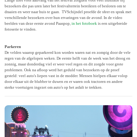
Lange files voor aanvang van het festival zorgden voor veel frustratie bij
bezoekers die pas uren later het festivalterrein bereikten of besloten om te
draaien en weer naar huis te gaan.
TVSchijndel proefde de sfeer en sprak met
verschillende bezoekers over hun ervaringen van de avond. In de video
beelden van deze eerste avond Paaspop,
in het fotoboek
is een uitgebreide
fotoserie te vinden.
Parkeren
De velden waarop geparkeerd kon worden waren nat en zompig door de vele
regen van de afgelopen weken. De eerste helft van de week was het droog en
zonnig, maar donderdag viel er weer veel regen en dit zorgde voor grote
problemen. Ook na afloop werd het geduld van bezoekers op de proef
gesteld: veel auto's liepen vast in de modder. Mensen hielpen elkaar volop
door elkaar uit de blubber te duwen en er waren ook tractoren en andere
sterke voertuigen ingezet om auto's op het asfalt te trekken.