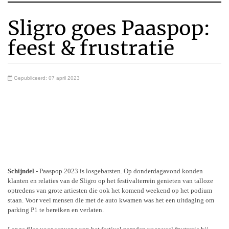
Sligro goes Paaspop:
feest & frustratie
Gepubliceerd: 07 april 2023
Schijndel
- Paaspop 2023 is losgebarsten. Op donderdagavond konden
klanten en relaties van de Sligro op het festivalterrein genieten van talloze
optredens van grote artiesten die ook het komend weekend op het podium
staan.
Voor veel mensen die met de auto kwamen was het een uitdaging om
parking P1 te bereiken en verlaten.