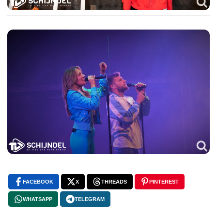
FACEBOOK
X
THREADS
PINTEREST
WHATSAPP
TELEGRAM