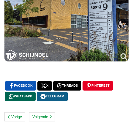
FACEBOOK
X
THREADS
PINTEREST
WHATSAPP
TELEGRAM
Vorige
Volgende