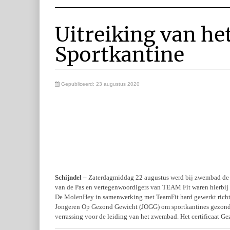
Uitreiking van he
Sportkantine
Gepubliceerd: 23 augustus 2020
Schijndel
– Zaterdagmiddag 22 augustus werd bij zwembad de
van de Pas en vertegenwoordigers van TEAM Fit waren hierbij a
De MolenHey in samenwerking met TeamFit hard gewerkt richting
Jongeren Op Gezond Gewicht (JOGG) om sportkantines gezonde
verrassing voor de leiding van het zwembad. Het certificaat G