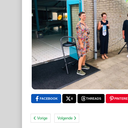
FACEBOOK
X
THREADS
PINTERE
Vorige
Volgende